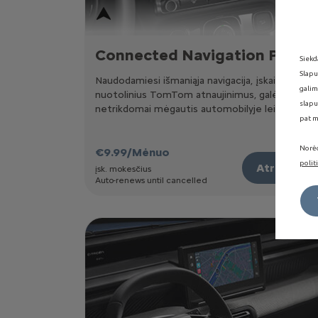
Connected Navigation Pack
Siekd
Slapu
Naudodamiesi išmaniąja navigacija, įskaitant
galim
nuotolinius TomTom atnaujinimus, galėsite
slapu
netrikdomai mėgautis automobilyje leidžiamu
pat m
laiku.
Norėd
€
9
.99
/
Mėnuo
polit
Atraskite
įsk. mokesčius
Auto-renews until cancelled