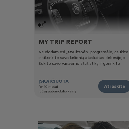
MY TRIP REPORT
Naudodamiesi „MyCitroën“ programėle, gaukite
ir tikrinkite savo kelionių ataskaitas debesijoje.
Sekite savo vairavimo statistiką ir gerinkite
būsimas keliones, kad sutaupytumėte laiko ir
pinigų.
ĮSKAIČIUOTA
Atraskite
for 10 metai
į Jūsų automobilio kainą