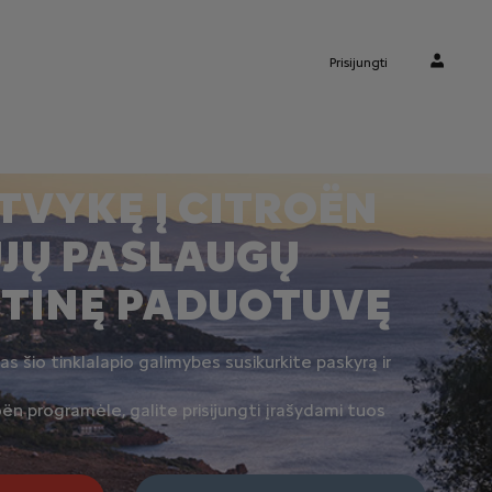
Prisijungti
ATVYKĘ Į CITROËN
JŲ PASLAUGŲ
ETINĘ PADUOTUVĘ
s šio tinklalapio galimybes susikurkite paskyrą ir
ën programėle, galite prisijungti įrašydami tuos