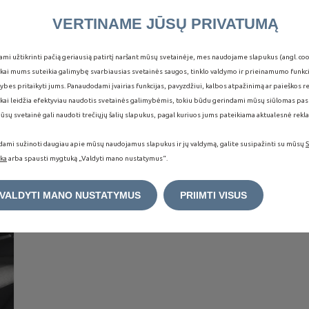
VERTINAME JŪSŲ PRIVATUMĄ
NUOTOLINIS VALDYMAS
ami užtikrinti pačią geriausią patirtį naršant mūsų svetainėje, mes naudojame slapukus (angl. coo
kai mums suteikia galimybę svarbiausias svetainės saugos, tinklo valdymo ir prieinamumo funkc
Palaikykite ryšį su automobiliu naudodamiesi
ybes pritaikyti jums. Panaudodami įvairias funkcijas, pavyzdžiui, kalbos atpažinimą ar paieškos r
MyCitroën programėle.
kai leidžia efektyviau naudotis svetainės galimybėmis, tokiu būdu gerindami mūsų siūlomas pas
ūsų svetainė gali naudoti trečiųjų šalių slapukus, pagal kuriuos jums pateikiama aktualesnė rekl
ami sužinoti daugiau apie mūsų naudojamus slapukus ir jų valdymą, galite susipažinti su mūsų
ĮSKAIČIUOTA
ika
arba spausti mygtuką „Valdyti mano nustatymus“.
for 10 metai
Atraskite
į
į Jūsų automobilio kainą
VALDYTI MANO NUSTATYMUS
PRIIMTI VISUS