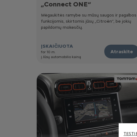
„Connect ONE“
Mėgaukitės ramybe su mūsų saugos ir pagalbos
funkcijomis, skirtomis jūsų „Citroën“, be jokių
papildomų mokesčių.
ĮSKAIČIUOTA
Atraskite
for 10 m.
į Jūsų automobilio kainą
TĘSTI