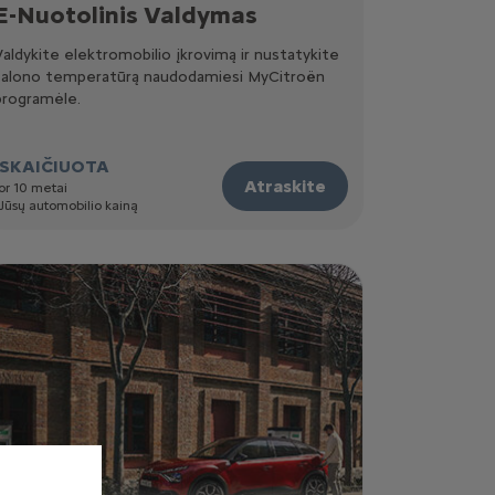
E-Nuotolinis Valdymas
Valdykite elektromobilio įkrovimą ir nustatykite
salono temperatūrą naudodamiesi MyCitroën
programėle.
ĮSKAIČIUOTA
Atraskite
or 10 metai
 Jūsų automobilio kainą