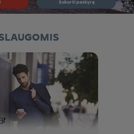
i
Sukurti paskyrą
ASLAUGOMIS