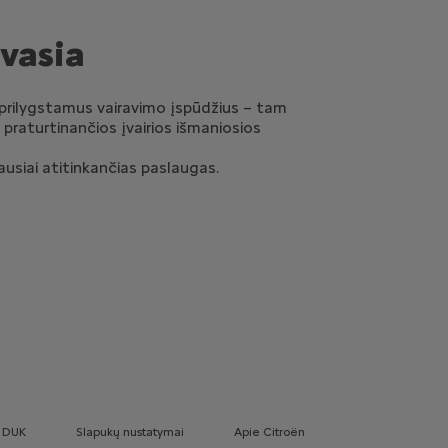
vasia
eprilygstamus vairavimo įspūdžius – tam
s praturtinančios įvairios išmaniosios
ausiai atitinkančias paslaugas.
DUK
Slapukų nustatymai
Apie Citroën