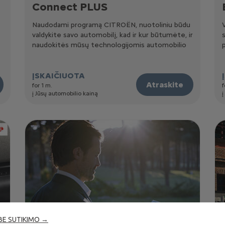
Connect PLUS
Naudodami programą CITROËN, nuotoliniu būdu
valdykite savo automobilį, kad ir kur būtumėte, ir
naudokitės mūsų technologijomis automobilio
viduje ir už jo ribų.
ĮSKAIČIUOTA
Atraskite
for 1 m.
f
į Jūsų automobilio kainą
į
 BE SUTIKIMO →