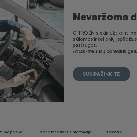
Nevaržoma d
CITROËN siekia užtikrinti n
siūlomos ir kelionių įspūdžiu
paslaugos.
Atraskite Jūsų poreikius geri
SUSIPAŽINKITE
atumo politika
Teisinė medžiaga / informacija
Kontaktai